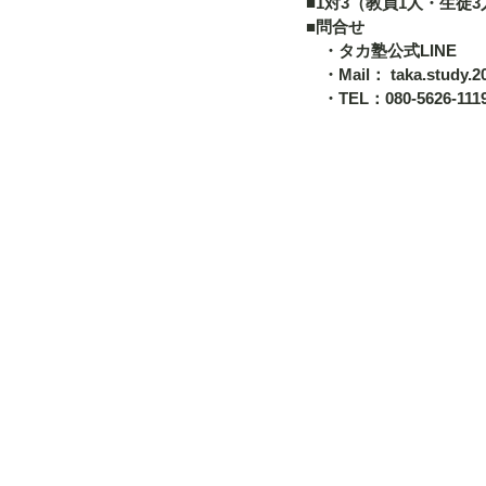
■1対3（教員1人・生徒3
■問合せ 　
　・タカ塾公式LINE 　
　・Mail： taka.study.
　・TEL：080-5626-111