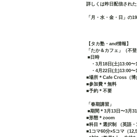
詳しくは昨日配信された「
「月・水・金・日」の19
【タカ塾・and情報】
「たか＆カフェ」（不登
 ■日時 　
　・3月18日(土)13:00〜15
　・4月22日(土)13:00〜1
■場所＊Cafe Cross（
■参加費＊無料 
■予約＊不要   
「春期講習」
 ■期間＊3月13日〜3月31
■形態＊zoom 
■科目＊選択制 （英語・
■1コマ60分×5コマ（12,