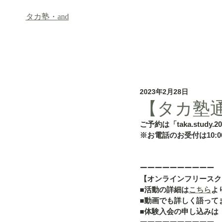
タカ塾・
and
ホーム
フリースクール「an
2023年2月28日
【タカ塾通信
ご予約は「taka.study.2
※お電話のお受付は10:00
ーーーーーーーーーー
【オンラインフリースク
■活動の詳細は
こちら
よ
■動画でも詳しく語って
■体験入会の申し込みは