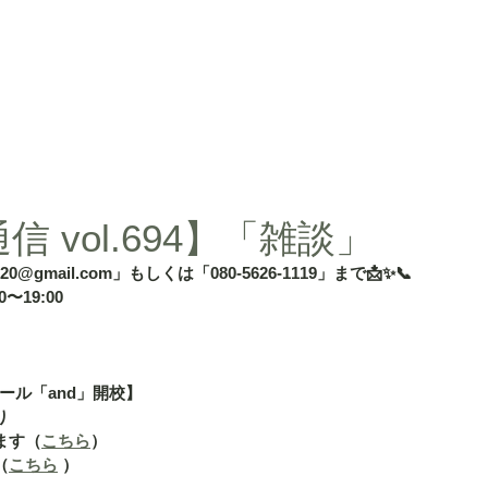
d」
授業内容
授業料
タカ塾・and活動ギャラリー
よくある
 vol.694】「雑談」
020@gmail.com」もしくは「080-5626-1119」まで📩✨📞
〜19:00
ール「and」開校】
り
ます（
こちら
）
（
こちら
 ）