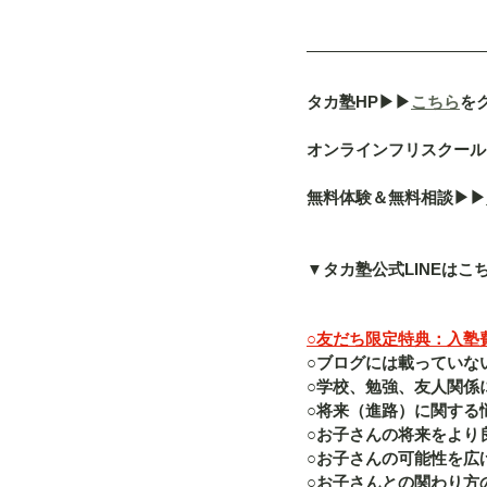
タカ塾HP▶︎▶︎
こちら
を
オンラインフリスクール「a
無料体験＆無料相談▶︎▶︎
▼タカ塾公式LINEはこ
○友だち限定特典：入塾費（
○ブログには載っていな
○学校、勉強、友人関係
○将来（進路）に関する
○お子さんの将来をより
○お子さんの可能性を広
○お子さんとの関わり方