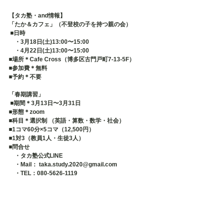
【タカ塾・and情報】
「たか＆カフェ」（不登校の子を持つ親の会）
 ■日時 　
　・3月18日(土)13:00〜15:00 
　・4月22日(土)13:00〜15:00
■場所＊Cafe Cross（博多区古門戸町7-13-5F） 
■参加費＊無料 
■予約＊不要   
「春期講習」
 ■期間＊3月13日〜3月31日 
■形態＊zoom 
■科目＊選択制 （英語・算数・数学・社会） 
■1コマ60分×5コマ（12,500円） 
■1対3（教員1人・生徒3人） 
■問合せ 　
　・タカ塾公式LINE 　
　・Mail： taka.study.2020@gmail.com 　
　・TEL：080-5626-1119