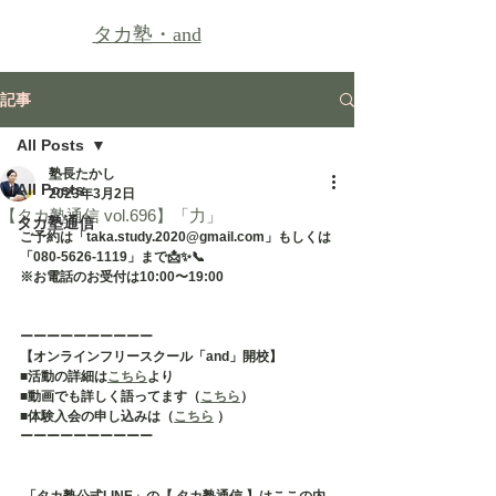
タカ塾・
and
記事
All Posts
塾長たかし
All Posts
2023年3月2日
【タカ塾通信 vol.696】「力」
タカ塾通信
ご予約は「taka.study.2020@gmail.com」もしくは
「080-5626-1119」まで📩✨📞
※お電話のお受付は10:00〜19:00
ーーーーーーーーーー
【オンラインフリースクール「and」開校】
■活動の詳細は
こちら
より
■動画でも詳しく語ってます（
こちら
）
■体験入会の申し込みは（
こちら
 ）
ーーーーーーーーーー