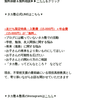
無料体験＆無料相談▶︎▶︎
こちら
をクリック
▼タカ塾公式LINEはこちら▼
○友だち限定特典：入塾費（15,000円）＋年会費
（15,000円）が「無料」
○ブログには載っていないタカ塾での活動
○学校、勉強、友人関係に関する悩み
○将来（進路）に関する悩み
○お子さんの将来をより良いものにしてほしい
○お子さんの可能性を広げたい
○お子さんとの関わり方のご相談
○「タカ塾」ってどんなところ？　などなど
現在、不登校支援の最前線にいる現役高校教員とし
て、寄り添いながらお話を聞かせていただきます
▼タカ塾＆塾長のInstagramは
こちら
▼