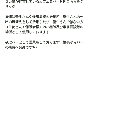
タカ塾が経営しているカフェ＆バー▶︎▶︎
こちら
をク
リック
昼間は塾生さんや保護者様の居場所、塾生さんの外
出の練習先として活用したり、塾生さんではない方
（生徒さんや保護者様）のご相談及び事前面談等の
場所として使用しております
夜はバーとして営業をしております（塾長からバー
の店長へ変身です✨）
そして、タカ塾主催の保護者様の会である【居場所
会】の会場でもございます
店内貸切も承っておりますので、各種イベント・茶
話会・勉強会などにご利用ください✨
毎月、定期的に勉強会などが開催されております✨
タカ塾お問い合わせ
TEL：080-5626-1119
Mail：taka.study.2020@gmail.com
#不登校
#不登校支援
#不登校の親
#発達障害