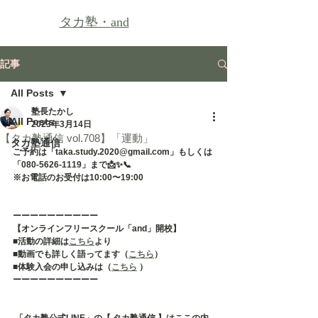
タカ塾・
and
記事
All Posts
塾長たかし
All Posts
2023年3月14日
【タカ塾通信 vol.708】「運動」
タカ塾通信
ご予約は「taka.study.2020@gmail.com」もしくは
「080-5626-1119」まで📩✨📞
※お電話のお受付は10:00〜19:00
ーーーーーーーーーー
【オンラインフリースクール「and」開校】
■活動の詳細は
こちら
より
■動画でも詳しく語ってます（
こちら
）
■体験入会の申し込みは（
こちら
 ）
ーーーーーーーーーー