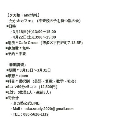
【タカ塾・and情報】
「たか＆カフェ」（不登校の子を持つ親の会）
 ■日時 　
　・3月18日(土)13:00〜15:00 
　・4月22日(土)13:00〜15:00
■場所＊Cafe Cross（博多区古門戸町7-13-5F） 
■参加費＊無料 
■予約＊不要   
「春期講習」
 ■期間＊3月13日〜3月31日 
■形態＊zoom 
■科目＊選択制 （英語・算数・数学・社会） 
■1コマ60分×5コマ（12,500円） 
■1対3（教員1人・生徒3人） 
■問合せ 　
　・タカ塾公式LINE 　
　・Mail： taka.study.2020@gmail.com 　
　・TEL：080-5626-1119