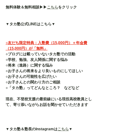
無料体験＆無料相談▶︎▶︎
こちら
をクリック
▼タカ塾公式LINEはこちら▼
○友だち限定特典：入塾費（15,000円）＋年会費
（15,000円）が「無料」
○ブログには載っていないタカ塾での活動
○学校、勉強、友人関係に関する悩み
○将来（進路）に関する悩み
○お子さんの将来をより良いものにしてほしい
○お子さんの可能性を広げたい
○お子さんとの関わり方のご相談
○「タカ塾」ってどんなところ？　などなど
現在、不登校支援の最前線にいる現役高校教員とし
て、寄り添いながらお話を聞かせていただきます
▼タカ塾＆塾長のInstagramは
こちら
▼