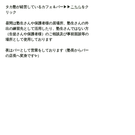
タカ塾が経営しているカフェ＆バー▶︎▶︎
こちら
をク
リック
昼間は塾生さんや保護者様の居場所、塾生さんの外
出の練習先として活用したり、塾生さんではない方
（生徒さんや保護者様）のご相談及び事前面談等の
場所として使用しております
夜はバーとして営業をしております（塾長からバー
の店長へ変身です✨）
そして、タカ塾主催の保護者様の会である【居場所
会】の会場でもございます
店内貸切も承っておりますので、各種イベント・茶
話会・勉強会などにご利用ください✨
毎月、定期的に勉強会などが開催されております✨
タカ塾お問い合わせ
TEL：080-5626-1119
Mail：taka.study.2020@gmail.com