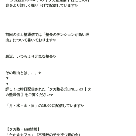
 「タカ塾公式LINE」の【 タカ塾通信 】はここの内
容をより詳しく掘り下げて配信しています✨
前回のタカ塾通信では「塾長のテンションが高い理
由」について書いております✨
最近、いつもより元気な塾長✨
その理由とは、、、✨
▼
▼
詳しくは昨日配信された「タカ塾公式LINE」の【 タ
カ塾通信 】をご覧ください✨
「月・水・金・日」の19:00に配信しています✨
【タカ塾・and情報】
「たか＆カフェ」（不登校の子を持つ親の会）