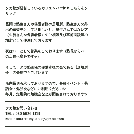
タカ塾が経営しているカフェ＆バー▶︎▶︎
こちら
をク
リック
昼間は塾生さんや保護者様の居場所、塾生さんの外
出の練習先として活用したり、塾生さんではない方
（生徒さんや保護者様）のご相談及び事前面談等の
場所として使用しております
夜はバーとして営業をしております（塾長からバー
の店長へ変身です✨）
そして、タカ塾主催の保護者様の会である【居場所
会】の会場でもございます
店内貸切も承っておりますので、各種イベント・茶
話会・勉強会などにご利用ください✨
毎月、定期的に勉強会などが開催されております✨
タカ塾お問い合わせ
TEL：080-5626-1119
Mail：taka.study.2020@gmail.com