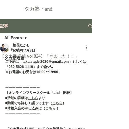
タカ塾・
and
記事
All Posts
塾長たかし
All Posts
2023年7月8日
【タカ塾通信 vol.824】「きました！！」
タカ塾通信
ご予約は「taka.study.2020@gmail.com」もしくは
「080-5626-1119」まで📩✨📞
※お電話のお受付は10:00〜19:00
ーーーーーーーーーー
【オンラインフリースクール「and」開校】
■活動の詳細は
こちら
より
■動画でも詳しく語ってます（
こちら
）
■体験入会の申し込みは（
こちら
 ）
ーーーーーーーーーー