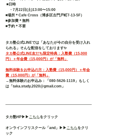
 ■日時 　
　・7月22日(土)13:00〜15:00
■場所＊Cafe Cross（博多区古門戸町7-13-5F） 
■参加費＊無料 
■予約＊不要   
タカ塾公式LINEでは「あなたが今の自分を受け入れ
られる」そんな配信をしております✨
タカ塾公式LINE友だち限定特典：入塾費（15,000
円）＋年会費（15,000円）が「無料」
無料体験をお申込の方：入塾費（15,000円）＋年会
費（15,000円）が「無料」
→無料体験のお申込み：「080-5626-1119」もしく
は「taka.study.2020@gmail.com」
タカ塾HP▶︎▶︎
こちら
をクリック
オンラインフリスクール「and」▶︎▶︎
こちら
をクリ
ック