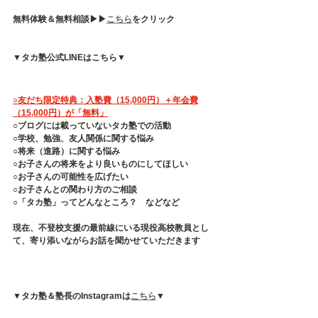
無料体験＆無料相談▶︎▶︎
こちら
をクリック
▼タカ塾公式LINEはこちら▼
○友だち限定特典：入塾費（15,000円）＋年会費
（15,000円）が「無料」
○ブログには載っていないタカ塾での活動
○学校、勉強、友人関係に関する悩み
○将来（進路）に関する悩み
○お子さんの将来をより良いものにしてほしい
○お子さんの可能性を広げたい
○お子さんとの関わり方のご相談
○「タカ塾」ってどんなところ？　などなど
現在、不登校支援の最前線にいる現役高校教員とし
て、寄り添いながらお話を聞かせていただきます
▼タカ塾＆塾長のInstagramは
こちら
▼