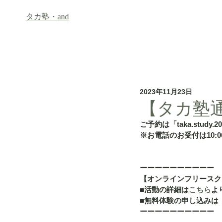
タカ塾・
and
ホーム
フリースクール「an
2023年11月23日
【タカ塾通信
ご予約は「taka.study.2
※お電話のお受付は10:00
ーーーーーーーーーー
【オンラインフリースク
■活動の詳細は
こちら
よ
■無料体験の申し込みは
ーーーーーーーーーー