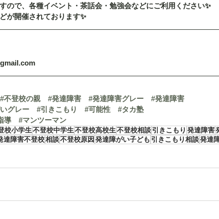
すので、各種イベント・茶話会・勉強会などにご利用ください✨
どが開催されております✨
@gmail.com
#不登校の親
#発達障害
#発達障害グレー
#発達障害
がいグレー
#引きこもり
#可能性
#タカ塾
指導
#マンツーマン
登校小学生
不登校中学生
不登校高校生
不登校相談
引きこもり
発達障害
発達障害不登校
相談
不登校原因
発達障がい子ども
引きこもり相談
発達