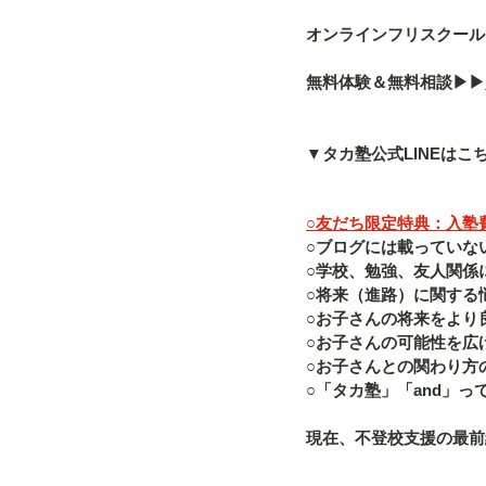
オンラインフリスクール「a
無料体験＆無料相談▶︎▶︎
▼タカ塾公式LINEはこ
○友だち限定特典：入塾費（
○ブログには載っていな
○学校、勉強、友人関係
○将来（進路）に関する
○お子さんの将来をより
○お子さんの可能性を広
○お子さんとの関わり方
○「タカ塾」「and」
現在、不登校支援の最前