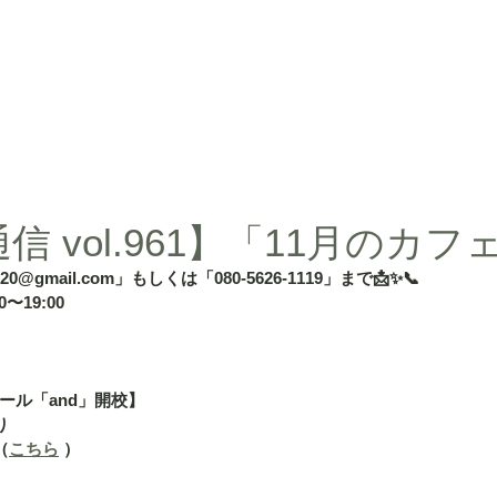
d」
授業内容
授業料
タカ塾・and活動ギャラリー
よくある
 vol.961】「11月のカフ
020@gmail.com」もしくは「080-5626-1119」まで📩✨📞
〜19:00
ール「and」開校】
り
（
こちら
 ）