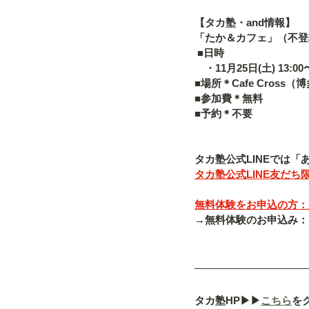
【タカ塾・and情報】
「たか＆カフェ」（不登
 ■日時 　
　・11月25日(土) 13:00〜
■場所＊Cafe Cross（
■参加費＊無料 
■予約＊不要   
タカ塾公式LINEでは
タカ塾公式LINE友だち限
無料体験をお申込の方：入塾
→無料体験のお申込み：「080-
タカ塾HP▶︎▶︎
こちら
を