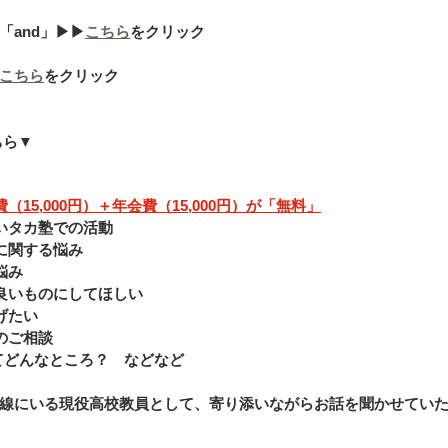
nd」▶︎▶︎
こちら
をクリック
こちら
をクリック
ちら▼
15,000円）＋年会費（15,000円）が「無料」
いタカ塾での活動
に関する悩み
悩み
良いものにしてほしい
げたい
のご相談
ってどんなところ？　などなど
線にいる現役高校教員として、寄り添いながらお話を聞かせてい