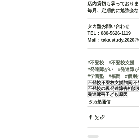
店内貸切も承っておりま
毎月、定期的に勉強会な
タカ塾お問い合わせ
TEL：080-5626-1119
Mail：taka.study.2020
#不登校
#不登校支援
#発達障がい
#発達障
#学習塾
#福岡
#個別
不登校
不登校支援
福岡
不
不登校の親
発達障害相談
発達障害子ども
原因
タカ塾通信