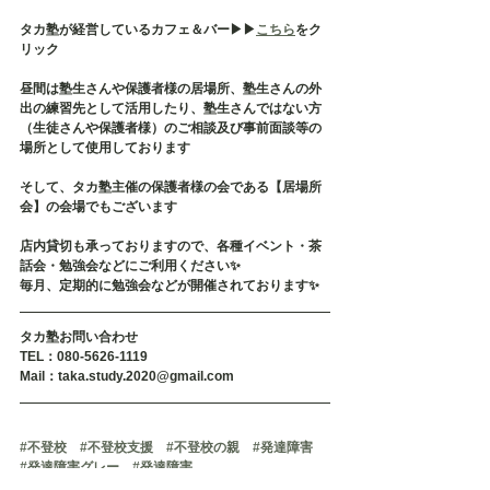
タカ塾が経営しているカフェ＆バー▶︎▶︎
こちら
をク
リック
昼間は塾生さんや保護者様の居場所、塾生さんの外
出の練習先として活用したり、塾生さんではない方
（生徒さんや保護者様）のご相談及び事前面談等の
場所として使用しております
そして、タカ塾主催の保護者様の会である【居場所
会】の会場でもございます
店内貸切も承っておりますので、各種イベント・茶
話会・勉強会などにご利用ください✨
毎月、定期的に勉強会などが開催されております✨
タカ塾お問い合わせ
TEL：080-5626-1119
Mail：taka.study.2020@gmail.com
#不登校
#不登校支援
#不登校の親
#発達障害
#発達障害グレー
#発達障害
#発達障がい
#発達障がいグレー
#引きこもり
#