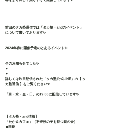
容をより詳しく掘り下げて配信しています✨
前回のタカ塾通信では「タカ塾・andのイベント」
について書いております✨
2024年春に開催予定のとあるイベント✨
そのお知らせでした✨
▼
▼
詳しくは昨日配信された「タカ塾公式LINE」の【 タ
カ塾通信 】をご覧ください✨
「月・水・金・日」の19:00に配信しています✨
【タカ塾・and情報】
「たか＆カフェ」（不登校の子を持つ親の会）
 ■日時 　