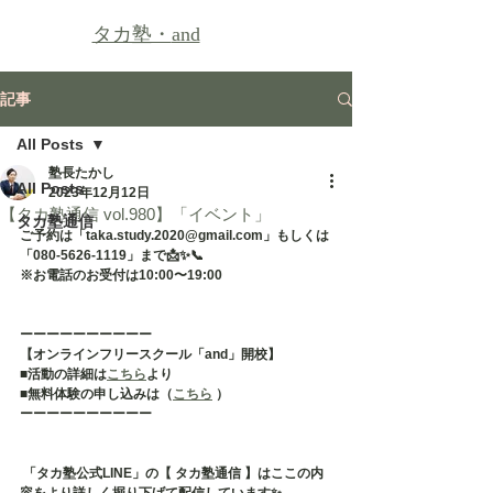
タカ塾・
and
記事
All Posts
塾長たかし
All Posts
2023年12月12日
【タカ塾通信 vol.980】「イベント」
タカ塾通信
ご予約は「taka.study.2020@gmail.com」もしくは
「080-5626-1119」まで📩✨📞
※お電話のお受付は10:00〜19:00
ーーーーーーーーーー
【オンラインフリースクール「and」開校】
■活動の詳細は
こちら
より
■無料体験の申し込みは（
こちら
 ）
ーーーーーーーーーー
 「タカ塾公式LINE」の【 タカ塾通信 】はここの内