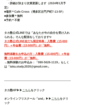
　・詳細が決まり次第更新します（2024年1月予
定）
■場所＊Cafe Cross（博多区古門戸町7-13-5F） 
■参加費＊無料 
■予約＊不要   
タカ塾公式LINEでは「あなたが今の自分を受け入れ
られる」そんな配信をしております✨
タカ塾公式LINE友だち限定特典：入塾費（15,000
円）＋年会費（15,000円）が「無料」
無料体験をお申込の方：入塾費（15,000円）＋年会
費（15,000円）が「無料」
→無料体験のお申込み：「080-5626-1119」もしく
は「taka.study.2020@gmail.com」
タカ塾HP▶︎▶︎
こちら
をクリック
オンラインフリスクール「and」▶︎▶︎
こちら
をクリ
ック