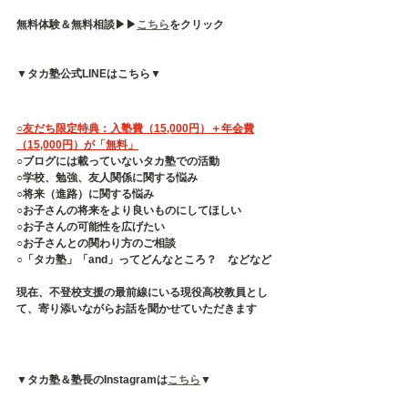
無料体験＆無料相談▶︎▶︎
こちら
をクリック
▼タカ塾公式LINEはこちら▼
○友だち限定特典：入塾費（15,000円）＋年会費
（15,000円）が「無料」
○ブログには載っていないタカ塾での活動
○学校、勉強、友人関係に関する悩み
○将来（進路）に関する悩み
○お子さんの将来をより良いものにしてほしい
○お子さんの可能性を広げたい
○お子さんとの関わり方のご相談
○「タカ塾」「and」ってどんなところ？　などなど
現在、不登校支援の最前線にいる現役高校教員とし
て、寄り添いながらお話を聞かせていただきます
▼タカ塾＆塾長のInstagramは
こちら
▼