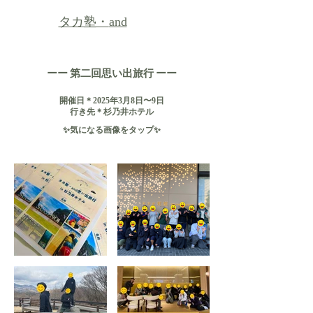
タカ塾・
and
第二回思い出旅行
ーー
ーー
開催日＊2025年3月8日〜9日
行き先＊杉乃井ホテル
✨​気になる画像をタップ✨